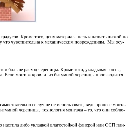
ра­ду­сов. Кро­ме то­го, це­ну ма­те­ри­а­ла не­льзя на­звать низ­кой по
о­му что чувст­ви­тель­на к ме­ха­ни­чес­ким по­вреж­де­ни­ям. Мы осу­
 тем боль­ше рас­ход че­ре­пи­цы. Кро­ме то­го, укла­ды­вая гон­ты,
­ца. Если мон­таж кров­ли из би­тум­ной че­ре­пи­цы про­из­во­дит­ся
а­мос­то­я­тель­но ее луч­ше не ис­поль­зо­вать, ведь про­цесс мон­та­
би­тум­ной че­ре­пи­цы, тех­но­ло­гия мон­та­жа – то, что они со­блю­
но­го на­сти­ла ли­бо уклад­кой вла­гос­той­кой фа­не­рой или ОСП пли­