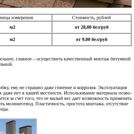
ница измерения
Стоимость, рублей
м2
от 28,00 бел/руб
м2
от 9,00 бел/руб
а­тель­нее, глав­ное – осу­щест­вить ка­чест­вен­ный мон­таж би­тум­ной
ль­ной.
риб­ку, ему не страш­но да­же гни­е­ние и кор­ро­зия. Экс­плу­а­та­ция
 да­же нет в на­шей мест­нос­ти. Ис­поль­зо­ва­ние ма­те­ри­а­ла по­зво­
­ет­ся за счет то­го, что ее ма­лый вес да­ет воз­мож­ность при­ме­нять
ь мол­ние­от­вод. Плас­тич­ность, прос­то­та мон­та­жа, от­сут­ст­вие
и­цы.