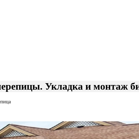
черепицы. Укладка и монтаж б
епица