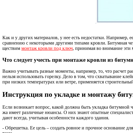
Как и у дру­гих ма­те­ри­а­лов, у нее есть не­до­стат­ки. На­при­мер, е
срав­не­нию с не­ко­то­ры­ми дру­ги­ми ти­па­ми кров­ли. Би­тум­ная че­
щест­вим
мон­таж кров­ли под ключ
, при­ни­мая во вни­ма­ние эти 
Что сле­ду­ет учесть при мон­та­же кров­ли из би­тум­н
Важ­но учи­ты­вать раз­ные мо­мен­ты, на­при­мер, то, что рас­чет рас­
не­льзя ис­поль­зо­вать го­рел­ку. Де­ло в том, что схва­ты­ва­ние кле
при низ­ких тем­пе­ра­ту­рах или вет­ре, при­ме­ня­ет­ся стро­и­тель­ны
Ин­струк­ция по уклад­ке и мон­та­жу би­ту
Если воз­ни­ка­ет во­прос, ка­кой долж­на быть уклад­ка би­тум­ной че­
жа име­ет раз­лич­ные ню­ан­сы. О них зна­ют опыт­ные спе­ци­а­ли­с­ты
да­ют всег­да, учи­ты­вая осо­бен­нос­ти каж­до­го зда­ния.
- Об­ре­шет­ка. Ее цель – со­здать ров­ное и проч­ное ос­но­ва­ние для