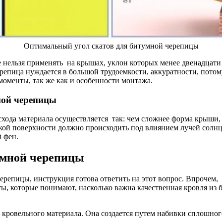
Оп­ти­маль­ный угол ска­тов для би­тум­ной че­ре­пи­цы
е не­льзя при­ме­нять на кры­шах, уклон ко­то­рых ме­нее две­над­ца­ти г
ре­пи­ца нуж­да­ет­ся в боль­шой тру­до­ем­кос­ти, ак­ку­рат­нос­ти, по­т
мо­мен­ты, так же как и осо­бен­нос­ти мон­та­жа.
ой че­ре­пи­цы
хо­да ма­те­ри­а­ла осу­щест­вля­ет­ся так: чем слож­нее фор­ма кры­ши,
й­кой по­верх­нос­ти долж­но про­ис­хо­дить под вли­я­ни­ем лу­чей солн
й фен.
м­ной че­ре­пи­цы
ре­пи­цы, ин­струк­ция го­то­ва от­ве­тить на этот во­прос. Впро­чем, с
, ко­то­рые по­ни­ма­ют, на­сколь­ко важ­на ка­чест­вен­ная кров­ля из 
 кро­вель­но­го ма­те­ри­а­ла. Она со­зда­ет­ся пу­тем на­бив­ки сплош­