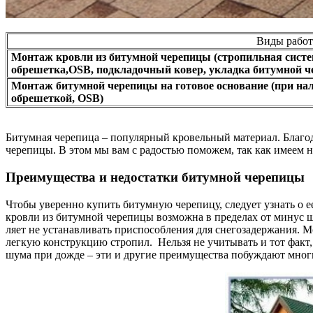
Виды работ
Монтаж кровли из битумной черепицы (стропильная систем
обрешетка,OSB, подкладочный ковер, укладка битумной ч
Монтаж битумной черепицы на готовое основание (при на
обрешеткой, OSB)
Би­тум­ная че­ре­пи­ца – по­пу­ляр­ный кро­вель­ный ма­те­ри­ал. Бла­го
че­ре­пи­цы. В этом мы вам с ра­достью по­мо­жем, так как име­ем не
Пре­иму­щест­ва и не­до­стат­ки би­тум­ной че­ре­пи­цы
Что­бы уве­рен­но ку­пить би­тум­ную че­ре­пи­цу, сле­ду­ет узнать о ее
кров­ли из би­тум­ной че­ре­пи­цы воз­мож­на в пре­де­лах от ми­нус шес
ля­ет не ус­та­нав­ли­вать при­спо­соб­ле­ния для сне­го­за­дер­жа­ния
лег­кую кон­струк­цию стро­пил. Не­льзя не учи­ты­вать и тот факт, чт
шу­ма при дожде – эти и дру­гие пре­иму­щест­ва по­буж­да­ют мно­