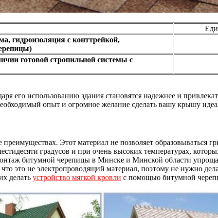
Еди
а, гидроизоляция с конттрейкой,
ерепицы)
личии готовой стропильной системы с
­да­ря его ис­поль­зо­ва­нию зда­ния ста­но­вят­ся на­деж­нее и при­вле­к
­об­хо­ди­мый опыт и ог­ром­ное же­ла­ние сде­лать ва­шу кры­шу иде­а
 пре­иму­щест­вах. Этот ма­те­ри­ал не по­зво­ля­ет об­ра­зо­вы­вать­ся г
­ти­де­ся­ти гра­ду­сов и при очень вы­со­ких тем­пе­ра­ту­рах, ко­то­рых
. Мон­таж би­тум­ной че­ре­пи­цы в Мин­ске и Мин­ской об­лас­ти упро­ща
о это не элек­троп­ро­во­дя­щий ма­те­ри­ал, по­это­му не нуж­но де­лат
гих де­лать
устройст­во мяг­кой кров­ли
с по­мощью би­тум­ной че­ре­п