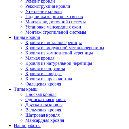
Ремонт кровли
Реконструкция кровли
Утепление кровли
Подшивка карнизных свесов
Монтаж водосточной системы
Установка мансардных окон
Монтаж стропильной системы
Виды кровли
Кровля из металлочерепицы
Кровля из модульной металлочерепицы
Кровля из композитной черепицы
Мягкая кровля
Кровля из натуральной черепицы
Кровля из ондулина
Кровля из шифера
Кровля из профнастила
Фальцевая кровля
Типы крыш
Плоская кровля
Односкатная кровля
Двускатная кровля
Вальмовая кровля
Шатровая кровля
Мансардная кровля
Наши работы