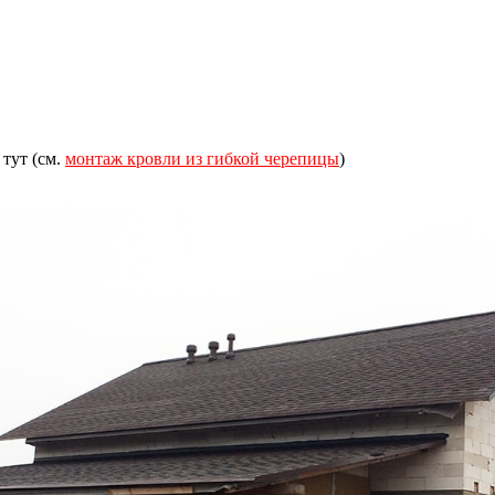
тут (см.
монтаж кровли из гибкой черепицы
)