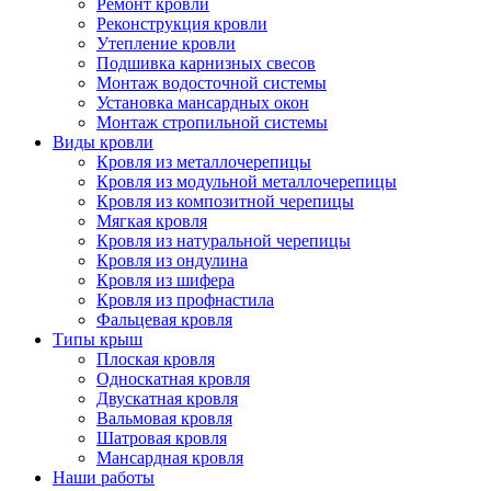
Ремонт кровли
Реконструкция кровли
Утепление кровли
Подшивка карнизных свесов
Монтаж водосточной системы
Установка мансардных окон
Монтаж стропильной системы
Виды кровли
Кровля из металлочерепицы
Кровля из модульной металлочерепицы
Кровля из композитной черепицы
Мягкая кровля
Кровля из натуральной черепицы
Кровля из ондулина
Кровля из шифера
Кровля из профнастила
Фальцевая кровля
Типы крыш
Плоская кровля
Односкатная кровля
Двускатная кровля
Вальмовая кровля
Шатровая кровля
Мансардная кровля
Наши работы